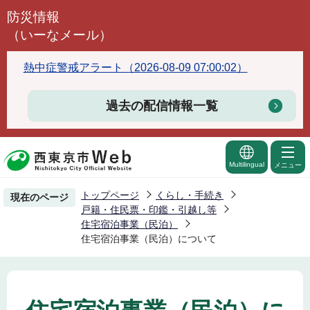
こ
防災情報
の
（いーなメール）
ペ
ー
熱中症警戒アラート（2026-08-09 07:00:02）
ジ
の
過去の配信情報一覧
先
頭
で
Multilingual
メニュー
す
トップページ
くらし・手続き
現在のページ
戸籍・住民票・印鑑・引越し等
住宅宿泊事業（民泊）
住宅宿泊事業（民泊）について