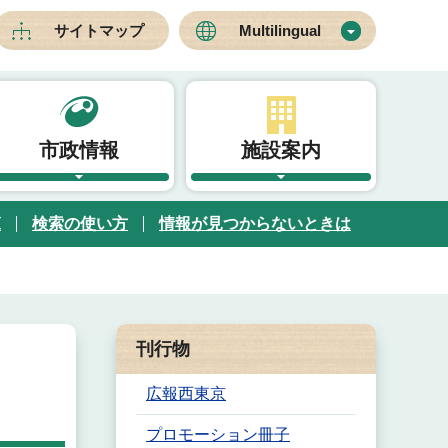
サイトマップ
Multilingual
市政情報
施設案内
覧
検索の使い方
情報が見つからないときは
刊行物
広報西東京
プロモーション冊子