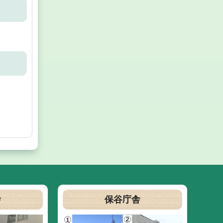
舎
保谷庁舎