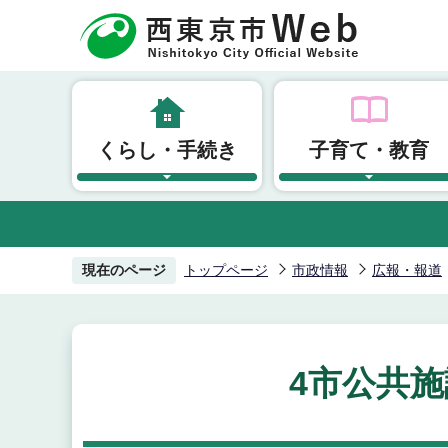
こ
の
ペ
ー
ジ
くらし・手続き
子育て・教育
の
先
頭
で
す
現在のページ
トップページ
市政情報
広報・報道
4市公共