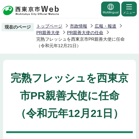
こ
の
Multilingual
メニュー
ペ
トップページ
市政情報
広報・報道
現在のページ
ー
PR親善大使
PR親善大使の任命
ジ
完熟フレッシュを西東京市PR親善大使に任命
（令和元年12月21日）
の
先
頭
で
完熟フレッシュを西東京
す
市PR親善大使に任命
（令和元年12月21日）