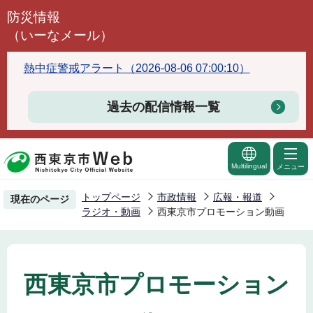
こ
防災情報
の
（いーなメール）
ペ
ー
熱中症警戒アラート（2026-08-06 07:00:10）
ジ
の
過去の配信情報一覧
先
頭
で
Multilingual
メニュー
す
トップページ
市政情報
広報・報道
現在のページ
ラジオ・動画
西東京市プロモーション動画
西東京市プロモーション