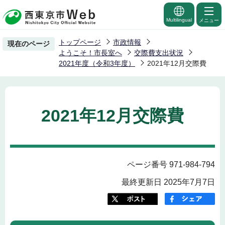
こ
の
Multilingual
メニュー
ペ
トップページ
市政情報
現在のページ
ー
ようこそ！市長室へ
交際費支出状況
ジ
2021年度（令和3年度）
2021年12月交際費
の
先
頭
2021年12月交際費
で
す
ページ番号 971-984-794
最終更新日 2025年7月7日