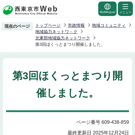
こ
の
Multilingual
メニュー
ペ
トップページ
市政情報
地域コミュニティ
現在のページ
ー
地域協力ネットワ－ク
ジ
北東部地域協力ネットワーク
第3回ほくっとまつり開催しました。
の
先
頭
で
第3回ほくっとまつり開
す
催しました。
ページ番号 609-438-859
最終更新日 2025年12月24日