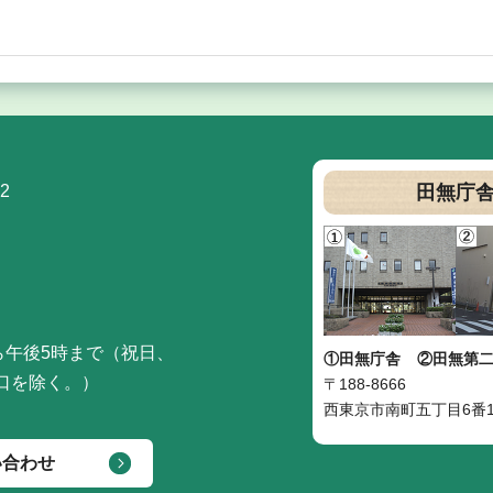
2
田無庁
ら午後5時まで（祝日、
①田無庁舎
②田無第
口を除く。）
〒188-8666
西東京市南町五丁目6番1
い合わせ