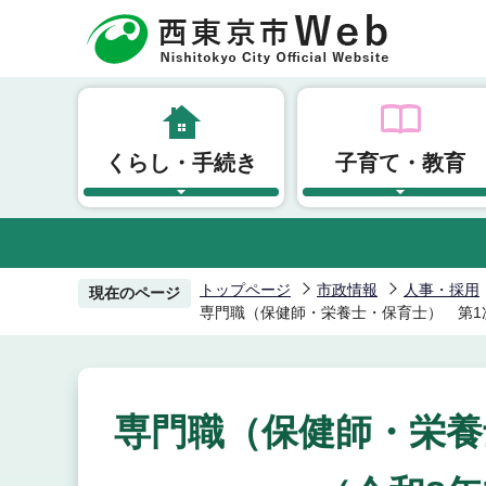
こ
の
ペ
ー
ジ
くらし・手続き
子育て・教育
の
先
頭
で
す
トップページ
市政情報
人事・採用
現在のページ
専門職（保健師・栄養士・保育士） 第1
専門職（保健師・栄養