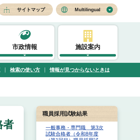
サイトマップ
Multilingual
市政情報
施設案内
覧
検索の使い方
情報が見つからないときは
職員採用試験結果
格者
一般事務・専門職 第3次
試験合格者（令和8年度