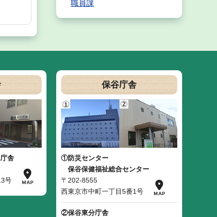
職員課
舎
保谷庁舎
二庁舎
①防災センター
保谷保健福祉総合センター
3号
〒202-8555
西東京市中町一丁目5番1号
②保谷東分庁舎