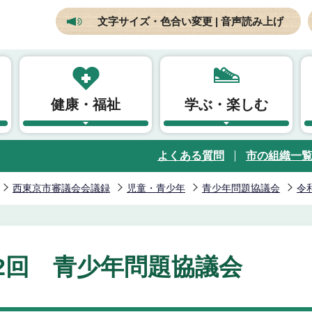
文字サイズ・色合い変更 | 音声読み上げ
健康・福祉
学ぶ・楽しむ
よくある質問
市の組織一
西東京市審議会会議録
児童・青少年
青少年問題協議会
令
2回 青少年問題協議会