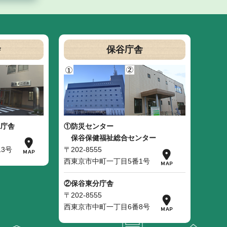
舎
保谷庁舎
二庁舎
①防災センター
保谷保健福祉総合センター
3号
〒202-8555
西東京市中町一丁目5番1号
②保谷東分庁舎
〒202-8555
西東京市中町一丁目6番8号