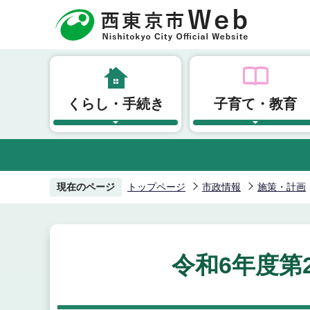
こ
の
ペ
ー
ジ
くらし・手続き
子育て・教育
の
先
頭
で
す
現在のページ
トップページ
市政情報
施策・計画
令和6年度第