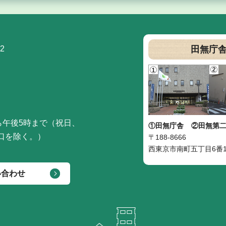
2
田無庁
ら午後5時まで（祝日、
①田無庁舎
②田無第
口を除く。）
〒188-8666
西東京市南町五丁目6番1
い合わせ