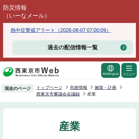
こ
防災情報
の
（いーなメール）
ペ
ー
熱中症警戒アラート（2026-08-07 07:00:09）
ジ
の
過去の配信情報一覧
先
頭
で
Multilingual
メニュー
す
トップページ
市政情報
施策・計画
現在のページ
西東京市審議会会議録
産業
産業