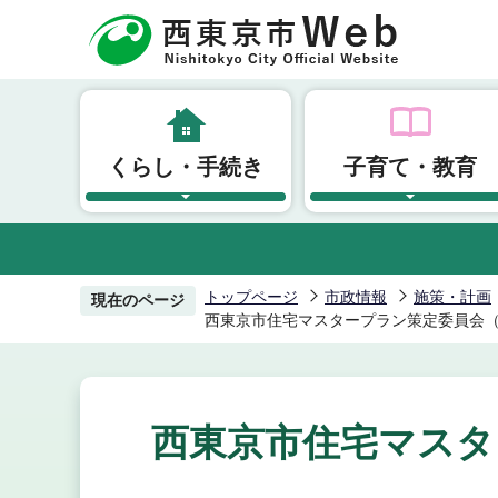
こ
の
ペ
ー
ジ
くらし・手続き
子育て・教育
の
先
頭
で
す
トップページ
市政情報
施策・計画
現在のページ
西東京市住宅マスタープラン策定委員会（
西東京市住宅マスタ