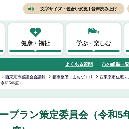
文字サイズ・色合い変更 | 音声読み上げ
健康・福祉
学ぶ・楽しむ
よくある質問
市の組織一
西東京市審議会会議録
都市整備・まちづくり
西東京市住宅マ
令和5年度）
ープラン策定委員会（令和5