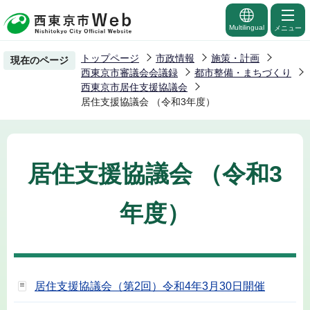
こ
の
Multilingual
メニュー
ペ
トップページ
市政情報
施策・計画
現在のページ
ー
西東京市審議会会議録
都市整備・まちづくり
ジ
西東京市居住支援協議会
居住支援協議会 （令和3年度）
の
先
頭
で
居住支援協議会 （令和3
す
年度）
居住支援協議会（第2回）令和4年3月30日開催