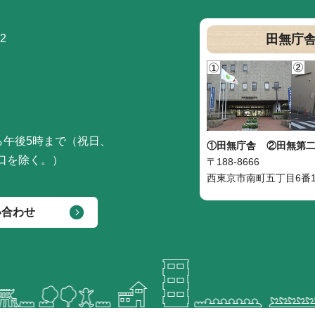
2
田無庁
ら午後5時まで（祝日、
①田無庁舎
②田無第
口を除く。）
〒188-8666
西東京市南町五丁目6番1
い合わせ