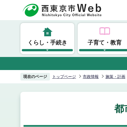
こ
の
ペ
ー
ジ
くらし・手続き
子育て・教育
の
先
頭
で
す
現在のページ
トップページ
市政情報
施策・計画
都