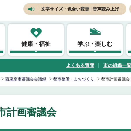
文字サイズ・色合い変更 | 音声読み上げ
健康・福祉
学ぶ・楽しむ
よくある質問
市の組織一
西東京市審議会会議録
都市整備・まちづくり
都市計画審議会
市計画審議会