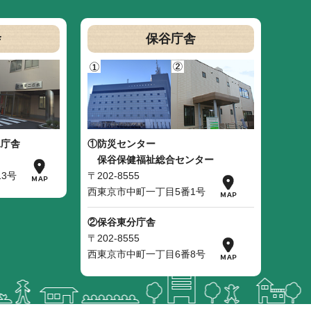
舎
保谷庁舎
二庁舎
①防災センター
保谷保健福祉総合センター
3号
〒202-8555
西東京市中町一丁目5番1号
②保谷東分庁舎
〒202-8555
西東京市中町一丁目6番8号