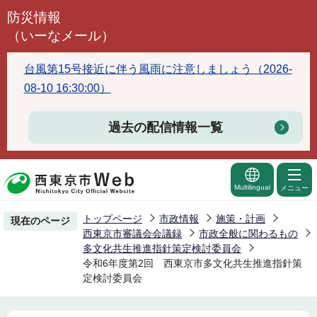
こ
防災情報
の
（いーなメール）
ペ
ー
台風第15号接近に伴う風雨に注意しましょう（2026-
ジ
08-10 16:30:00）
の
先
過去の配信情報一覧
頭
で
す
Multilingual
メニュー
トップページ
市政情報
施策・計画
現在のページ
西東京市審議会会議録
市政全般に関わるもの
多文化共生推進指針策定検討委員会
令和6年度第2回 西東京市多文化共生推進指針策
定検討委員会