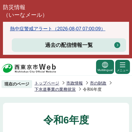
こ
防災情報
の
（いーなメール）
ペ
ー
熱中症警戒アラート（2026-08-07 07:00:09）
ジ
の
過去の配信情報一覧
先
頭
で
Multilingual
メニュー
す
トップページ
市政情報
市の財政
現在のページ
下水道事業の業務状況
令和6年度
令和6年度