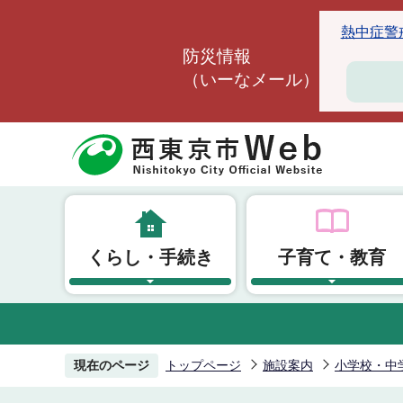
こ
熱中症警戒ア
の
防災情報
ペ
（いーなメール）
ー
ジ
の
先
頭
で
す
くらし・手続き
子育て・教育
現在のページ
トップページ
施設案内
小学校・中