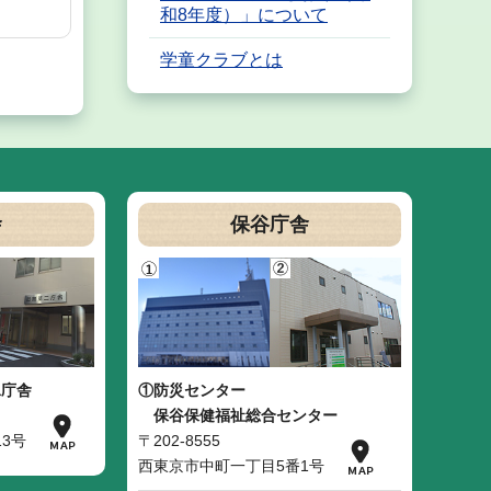
和8年度）」について
学童クラブとは
舎
保谷庁舎
二庁舎
①防災センター
保谷保健福祉総合センター
3号
〒202-8555
西東京市中町一丁目5番1号