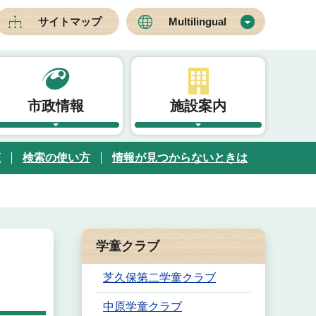
サイトマップ
Multilingual
市政情報
施設案内
覧
検索の使い方
情報が見つからないときは
学童クラブ
芝久保第二学童クラブ
中原学童クラブ