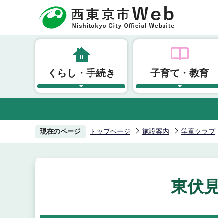
こ
の
ペ
ー
ジ
くらし・手続き
子育て・教育
の
先
頭
で
す
現在のページ
トップページ
施設案内
学童クラブ
東伏