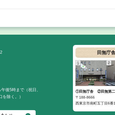
2
田無庁
ら午後5時まで（祝日、
①田無庁舎
②田無第
口を除く。）
〒188-8666
西東京市南町五丁目6番1