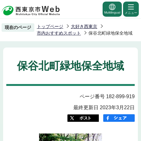
こ
の
Multilingual
メニュー
ペ
トップページ
大好き西東京
現在のページ
ー
市内おすすめスポット
保谷北町緑地保全地域
ジ
の
先
保谷北町緑地保全地域
頭
で
す
ページ番号 182-899-919
最終更新日 2023年3月22日