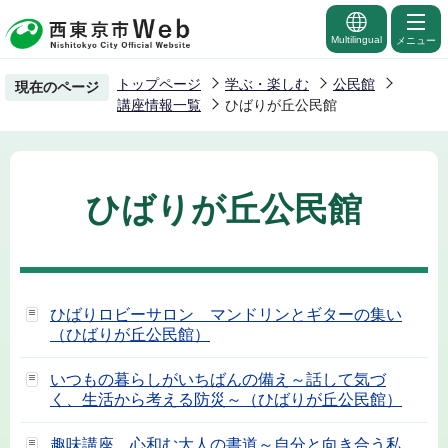
こ
の
Multilingual
メニュー
ペ
トップページ
学ぶ・楽しむ
公民館
現在のページ
ー
講座情報一覧
ひばりが丘公民館
ジ
の
先
ひばりが丘公民館
頭
で
す
ひばりロビーサロン マンドリンとギターの集い
（ひばりが丘公民館）
いつもの暮らしがいちばんの備え～話して気づ
く、生活から考える防災～（ひばりが丘公民館）
趣味講座 心和む大人の書道～自分と向き合う私