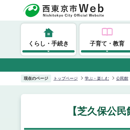
こ
の
ペ
ー
ジ
くらし・手続き
子育て・教育
の
先
頭
で
す
現在のページ
トップページ
学ぶ・楽しむ
公民館
【芝久保公民