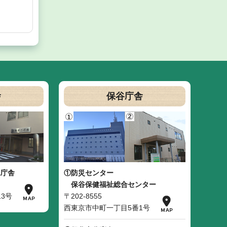
舎
保谷庁舎
二庁舎
①防災センター
保谷保健福祉総合センター
3号
〒202-8555
西東京市中町一丁目5番1号