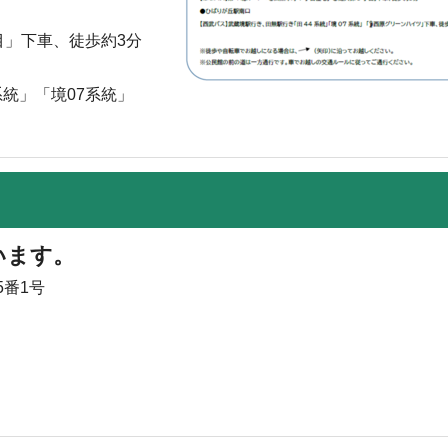
目」下車、徒歩約3分
統」「境07系統」
います。
5番1号