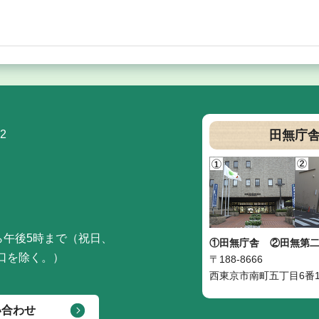
2
田無庁
ら午後5時まで（祝日、
①田無庁舎
②田無第
口を除く。）
〒188-8666
西東京市南町五丁目6番1
い合わせ