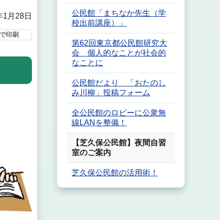
公民館「まちなか先生（学
年1月28日
校出前講座）」
で印刷
第62回東京都公民館研究大
会 個人的なことが社会的
なことに
公民館だより 「おたのし
み川柳」投稿フォーム
全公民館のロビーに公衆無
線LANを整備！
【芝久保公民館】夜間自習
室のご案内
芝久保公民館の活用術！