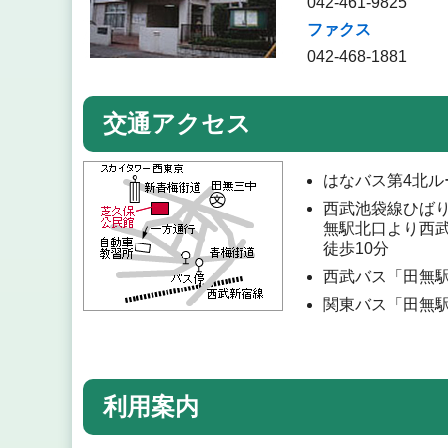
042-461-9825
ファクス
042-468-1881
交通アクセス
はなバス第4北ル
西武池袋線ひば
無駅北口より西
徒歩10分
西武バス「田無
関東バス「田無
利用案内