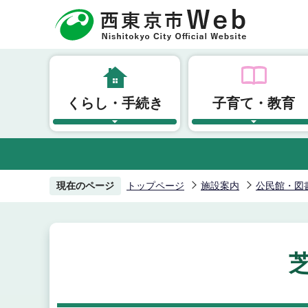
こ
の
ペ
ー
ジ
くらし・手続き
子育て・教育
の
先
頭
で
す
現在のページ
トップページ
施設案内
公民館・図