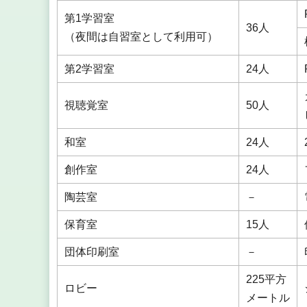
第1学習室
36人
（夜間は自習室として利用可）
第2学習室
24人
視聴覚室
50人
和室
24人
創作室
24人
陶芸室
－
保育室
15人
団体印刷室
－
225平方
ロビー
メートル