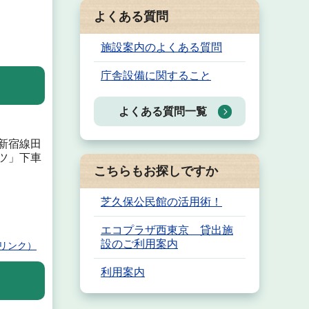
よくある質問
施設案内のよくある質問
庁舎設備に関すること
よくある質問一覧
新宿線田
ツ」下車
こちらもお探しですか
芝久保公民館の活用術！
エコプラザ西東京 貸出施
設のご利用案内
リンク）
利用案内