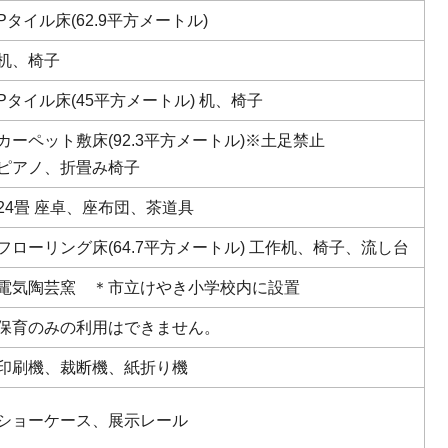
Pタイル床(62.9平方メートル)
机、椅子
Pタイル床(45平方メートル) 机、椅子
カーペット敷床(92.3平方メートル)※土足禁止
ピアノ、折畳み椅子
24畳 座卓、座布団、茶道具
フローリング床(64.7平方メートル) 工作机、椅子、流し台
電気陶芸窯 ＊市立けやき小学校内に設置
保育のみの利用はできません。
印刷機、裁断機、紙折り機
ショーケース、展示レール