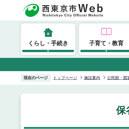
こ
の
ペ
ー
ジ
くらし・手続き
子育て・教育
の
先
頭
で
す
現在のページ
トップページ
施設案内
公民館・図
保