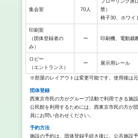
フローリング床(
集会室
70人
禁） 
椅子30、ホワイ
印刷室
（団体登録者の
ー
印刷機、電動裁
み）
ロビー
ー
展示用レール
（エントランス）
※部屋のレイアウトは変更可能です。使用後は
団体登録
西東京市民の方がグループ活動で利用できる施
公民館を利用するためには、西東京市民の方が
員にお問い合わせください。
予約方法
施設の予約は、団体登録手続き後に、公共施設