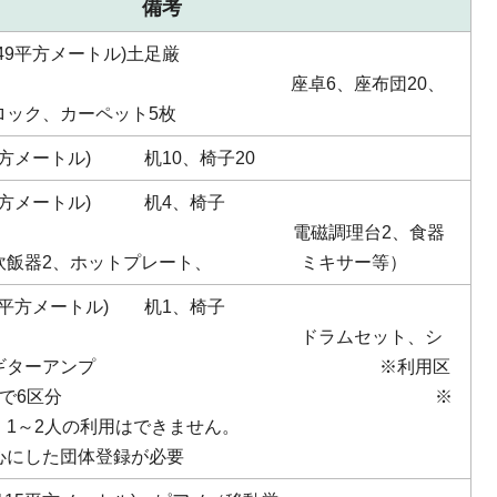
備考
49平方メートル)土足厳
座卓6、座布団20、
ロック、カーペット5枚
平方メートル) 机10、椅子20
6平方メートル) 机4、椅子
 電磁調理台2、食器
（炊飯器2、ホットプレート、 ミキサー等）
2平方メートル) 机1、椅子
ドラムセット、シ
ザー、ギターアンプ ※利用区
2時間単位で6区分 ※
、1～2人の利用はできません。
心にした団体登録が必要