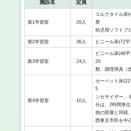
施設名
定員
コルクタイル床(
第1学習室
20人
禁 
幼児用ソフトブ
第2学習室
36人
ビニール床(72
ビニール床(4
第3学習室
24人
20
類、調理用具
カーペット床(2
5 
ンセサイ
第4学習室
10人
分は、
他の部屋と同様
西東京市民を中