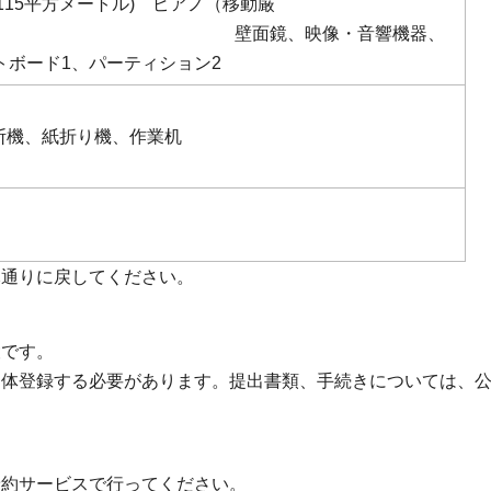
115平方メートル) ピアノ（移動厳
壁面鏡、映像・音響機器、
トボード1、パーティション2
断機、紙折り機、作業机
元通りに戻してください。
設です。
団体登録する必要があります。提出書類、手続きについては、
予約サービスで行ってください。