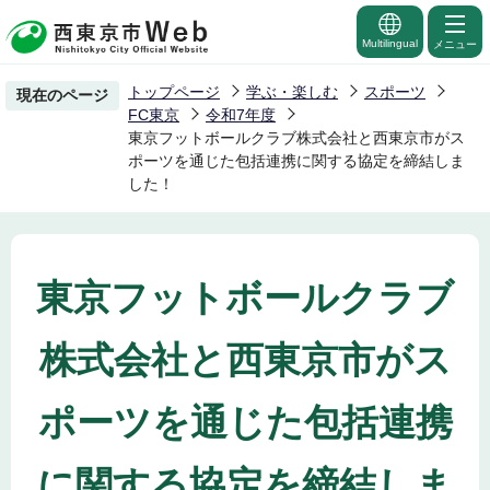
こ
の
Multilingual
メニュー
ペ
トップページ
学ぶ・楽しむ
スポーツ
現在のページ
ー
FC東京
令和7年度
ジ
東京フットボールクラブ株式会社と西東京市がス
ポーツを通じた包括連携に関する協定を締結しま
の
した！
先
頭
で
す
東京フットボールクラブ
株式会社と西東京市がス
ポーツを通じた包括連携
に関する協定を締結しま