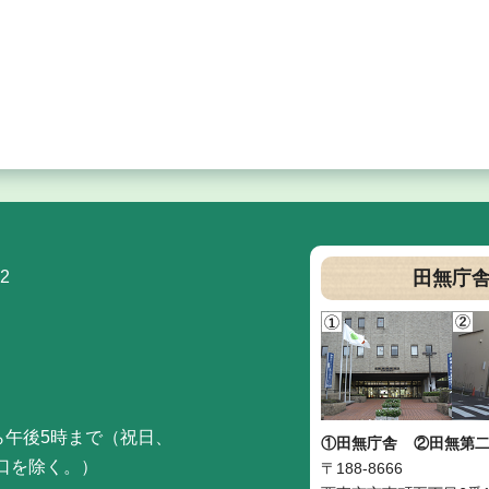
2
田無庁
ら午後5時まで（祝日、
①田無庁舎
②田無第
口を除く。）
〒188-8666