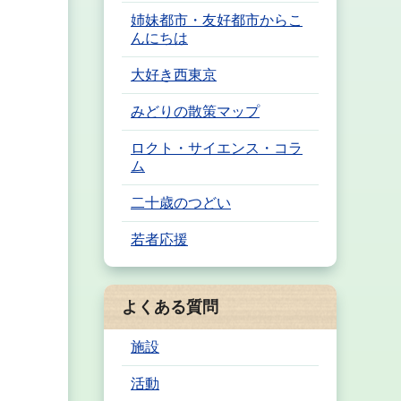
姉妹都市・友好都市からこ
んにちは
大好き西東京
みどりの散策マップ
ロクト・サイエンス・コラ
ム
二十歳のつどい
若者応援
よくある質問
施設
活動