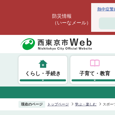
こ
熱中症警戒ア
の
防災情報
ペ
（いーなメール）
ー
ジ
の
先
頭
で
す
くらし・手続き
子育て・教育
現在のページ
トップページ
学ぶ・楽しむ
スポー