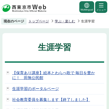
こ
の
Multilingual
メニュー
ペ
現在のページ
トップページ
学ぶ・楽しむ
生涯学習
ー
ジ
の
先
生涯学習
頭
で
す
【保育あり講座】絵本とわらべ歌で 毎日を豊か
に！ 田無公民館
生涯学習のポータルページ
社会教育委員を募集します【終了しました】