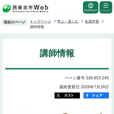
こ
の
Multilingual
メニュー
ペ
トップページ
学ぶ・楽しむ
生涯学習
現在のページ
ー
講師情報
ジ
の
先
講師情報
頭
で
す
ページ番号 339-853-245
最終更新日 2026年7月16日