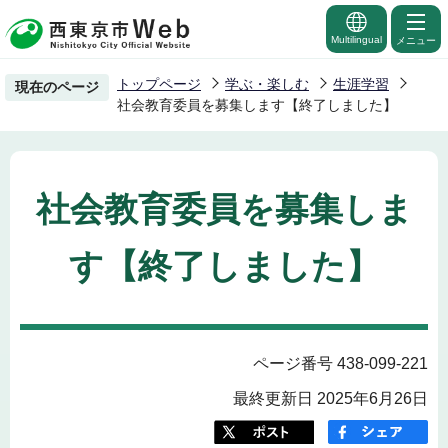
こ
の
Multilingual
メニュー
ペ
トップページ
学ぶ・楽しむ
生涯学習
現在のページ
ー
社会教育委員を募集します【終了しました】
ジ
の
先
社会教育委員を募集しま
頭
で
す【終了しました】
す
ページ番号 438-099-221
最終更新日 2025年6月26日