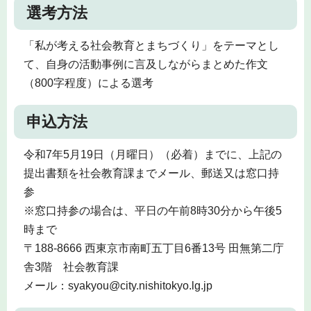
選考方法
「私が考える社会教育とまちづくり」をテーマとし
て、自身の活動事例に言及しながらまとめた作文
（800字程度）による選考
申込方法
令和7年5月19日（月曜日）（必着）までに、上記の
提出書類を社会教育課までメール、郵送又は窓口持
参
※窓口持参の場合は、平日の午前8時30分から午後5
時まで
〒188-8666 西東京市南町五丁目6番13号 田無第二庁
舎3階 社会教育課
メール：syakyou@city.nishitokyo.lg.jp