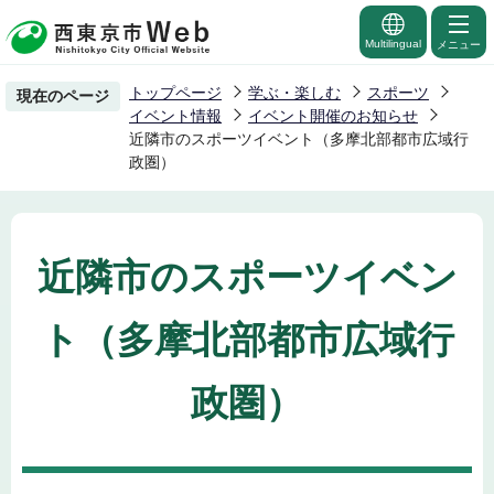
こ
の
Multilingual
メニュー
ペ
トップページ
学ぶ・楽しむ
スポーツ
現在のページ
ー
イベント情報
イベント開催のお知らせ
ジ
近隣市のスポーツイベント（多摩北部都市広域行
政圏）
の
先
頭
で
近隣市のスポーツイベン
す
ト（多摩北部都市広域行
政圏）