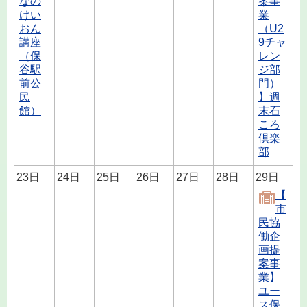
なの
案事
けい
業
おん
（U2
講座
9チャ
（保
レン
谷駅
ジ部
前公
門）
民
】週
館）
末石
ころ
倶楽
部
23日
24日
25日
26日
27日
28日
29日
【
市
民協
働企
画提
案事
業】
ユー
ス保