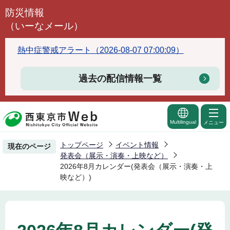
こ
防災情報
の
（いーなメール）
ペ
ー
熱中症警戒アラート（2026-08-07 07:00:09）
ジ
の
過去の配信情報一覧
先
頭
で
Multilingual
メニュー
す
トップページ
イベント情報
現在のページ
発表会（展示・演奏・上映など）
2026年8月カレンダー(発表会（展示・演奏・上
映など）)