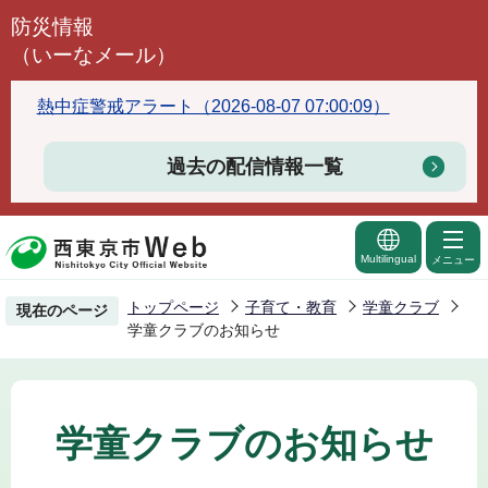
こ
防災情報
の
（いーなメール）
ペ
ー
熱中症警戒アラート（2026-08-07 07:00:09）
ジ
の
過去の配信情報一覧
先
頭
で
Multilingual
メニュー
す
トップページ
子育て・教育
学童クラブ
現在のページ
学童クラブのお知らせ
学童クラブのお知らせ