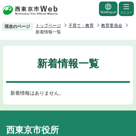
こ
の
Multilingual
メニュー
ペ
トップページ
子育て・教育
教育委員会
現在のページ
ー
新着情報一覧
ジ
の
先
新着情報一覧
頭
で
す
新着情報はありません。
西東京市役所