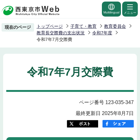
こ
の
Multilingual
メニュー
ペ
トップページ
子育て・教育
教育委員会
現在のページ
ー
教育長交際費の支出状況
令和7年度
ジ
令和7年7月交際費
の
先
頭
令和7年7月交際費
で
す
ページ番号 123-035-347
最終更新日 2025年8月7日