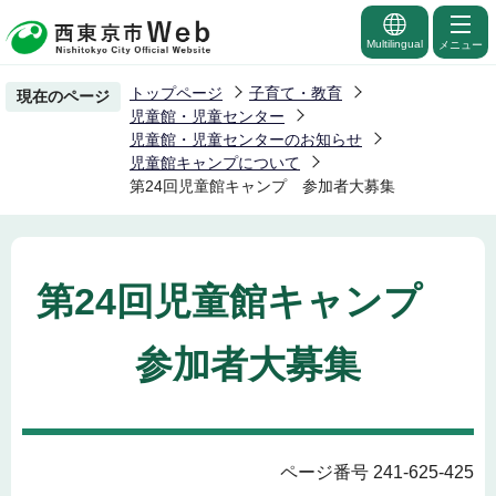
こ
の
Multilingual
メニュー
ペ
トップページ
子育て・教育
現在のページ
ー
児童館・児童センター
ジ
児童館・児童センターのお知らせ
児童館キャンプについて
の
第24回児童館キャンプ 参加者大募集
先
頭
で
す
第24回児童館キャンプ
参加者大募集
ページ番号 241-625-425