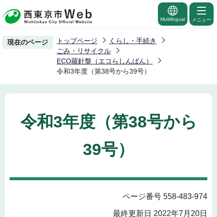
こ
の
Multilingual
メニュー
ペ
トップページ
くらし・手続き
現在のページ
ー
ごみ・リサイクル
ジ
ECO羅針盤（エコらしんばん）
令和3年度（第38号から39号）
の
先
頭
で
令和3年度（第38号から
す
39号）
ページ番号 558-483-974
最終更新日 2022年7月20日