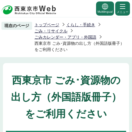
こ
の
Multilingual
メニュー
ペ
トップページ
くらし・手続き
現在のページ
ー
ごみ・リサイクル
ジ
ごみカレンダー・アプリ・外国語
西東京市 ごみ･資源物の出し方（外国語版冊子）
の
をご利用ください
先
頭
で
す
西東京市 ごみ･資源物の
出し方（外国語版冊子）
をご利用ください