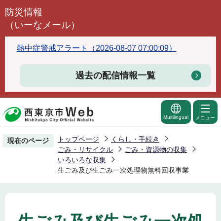
こ
防災情報
の
（いーなメール）
ペ
ー
熱中症警戒アラート（2026-08-07 07:00:09）
ジ
の
過去の配信情報一覧
先
頭
で
Multilingual
メニュー
す
トップページ
くらし・手続き
現在のページ
ごみ・リサイクル
ごみ・資源物の収集
いろいろな収集
生ごみ及び生ごみ一次処理物無料回収事業