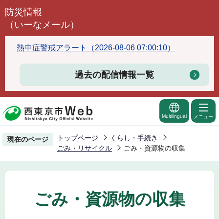
こ
防災情報
の
（いーなメール）
ペ
ー
熱中症警戒アラート（2026-08-06 07:00:10）
ジ
の
過去の配信情報一覧
先
頭
で
Multilingual
メニュー
す
トップページ
くらし・手続き
現在のページ
ごみ・リサイクル
ごみ・資源物の収集
ごみ・資源物の収集