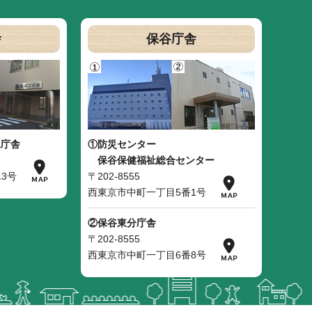
舎
保谷庁舎
二庁舎
①防災センター
保谷保健福祉総合センター
3号
〒202-8555
西東京市中町一丁目5番1号
②保谷東分庁舎
〒202-8555
西東京市中町一丁目6番8号