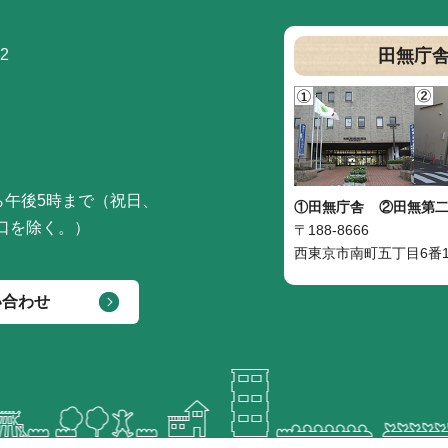
2
田無庁
ら午後5時まで（祝日、
①田無庁舎
②田無第
口を除く。）
〒188-8666
西東京市南町五丁目6番1
い合わせ