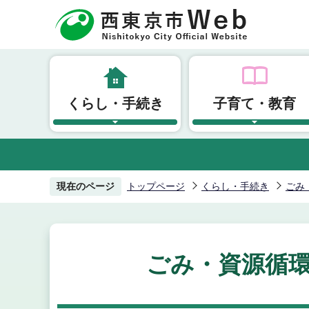
こ
の
ペ
ー
ジ
くらし・手続き
子育て・教育
の
先
頭
で
す
現在のページ
トップページ
くらし・手続き
ごみ
ごみ・資源循