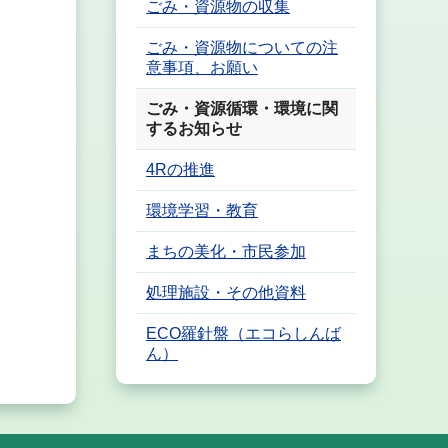
ごみ・資源物の収集
ごみ・資源物についての注
意事項、お願い
ごみ・資源循環・環境に関
するお知らせ
4Rの推進
環境学習・教育
まちの美化・市民参加
処理施設・その他資料
ECO羅針盤（エコらしんば
ん）