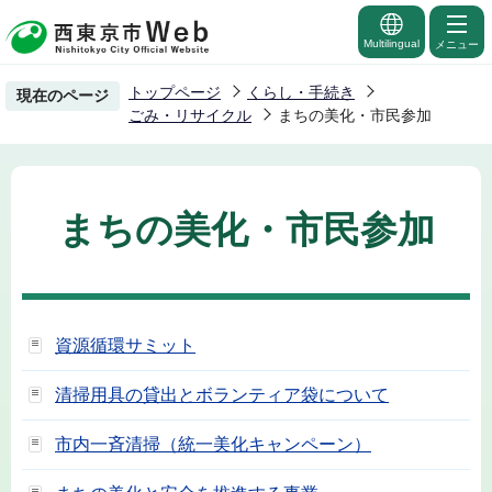
こ
の
Multilingual
メニュー
ペ
トップページ
くらし・手続き
現在のページ
ー
ごみ・リサイクル
まちの美化・市民参加
ジ
の
先
まちの美化・市民参加
頭
で
す
資源循環サミット
清掃用具の貸出とボランティア袋について
市内一斉清掃（統一美化キャンペーン）