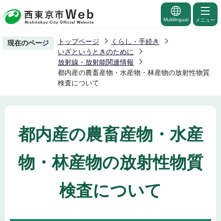
こ
の
Multilingual
メニュー
ペ
トップページ
くらし・手続き
現在のページ
ー
いざというときのために
ジ
放射線・放射能関連情報
都内産の農畜産物・水産物・林産物の放射性物質
の
検査について
先
頭
で
す
都内産の農畜産物・水産
物・林産物の放射性物質
検査について