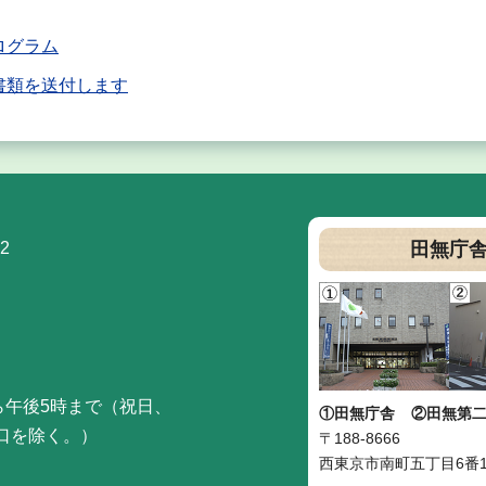
ログラム
書類を送付します
2
田無庁
ら午後5時まで（祝日、
①田無庁舎
②田無第
口を除く。）
〒188-8666
西東京市南町五丁目6番1