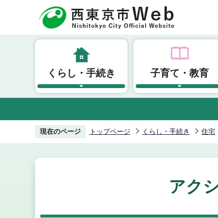
こ
の
ペ
ー
ジ
くらし・手続き
子育て・教育
の
先
頭
で
す
現在のページ
トップページ
くらし・手続き
住宅
アク