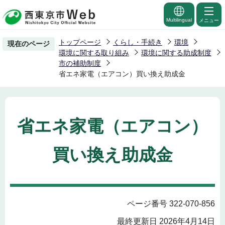
こ
の
Multilingual
メニュー
ペ
トップページ
くらし・手続き
環境
現在のページ
ー
環境に関する取り組み
環境に関する助成制度
ジ
市の補助制度
省エネ家電（エアコン）買い換え助成金
の
先
頭
で
省エネ家電（エアコン）
す
買い換え助成金
ページ番号 322-070-856
最終更新日 2026年4月14日