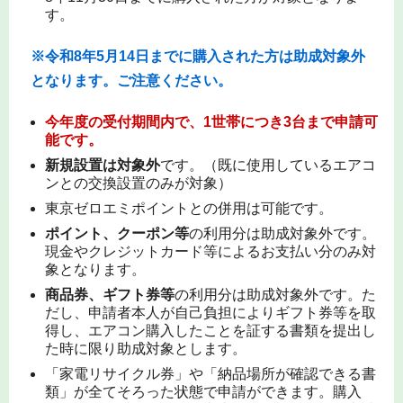
す。
※令和8年5
月14日までに購入された方は助成対象外
となります。ご注意ください。
今年度の受付期間内で、1世帯につき3台まで申請可
能です。
新規設置は対象外
です。（既に使用しているエアコ
ンとの交換設置のみが対象）
東京ゼロエミポイントとの併用は可能です。
ポイント、クーポン等
の利用分は助成対象外です。
現金やクレジットカード等によるお支払い分のみ対
象となります。
商品券、ギフト券等
の利用分は助成対象外です。た
だし、申請者本人が自己負担によりギフト券等を取
得し、エアコン購入したことを証する書類を提出し
た時に限り助成対象とします。
「家電リサイクル券」や「納品場所が確認できる書
類」が全てそろった状態で申請ができます。購入