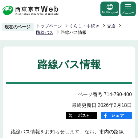
こ
の
Multilingual
メニュー
ペ
トップページ
くらし・手続き
交通
現在のページ
ー
路線バス
路線バス情報
ジ
の
先
路線バス情報
頭
で
す
ページ番号 714-790-400
最終更新日 2026年2月18日
路線バス情報をお知らせします。なお、市内の路線