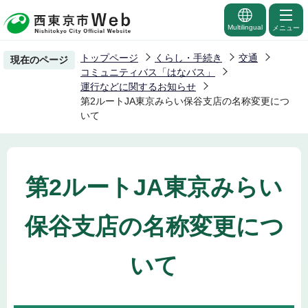
こ
の
Multilingual
メニュー
ペ
トップページ
くらし・手続き
交通
現在のページ
ー
コミュニティバス「はなバス」
ジ
運行などに関するお知らせ
第2ルートJA東京みらい保谷支店の名称変更につ
の
いて
先
頭
で
す
第2ルートJA東京みらい
保谷支店の名称変更につ
いて