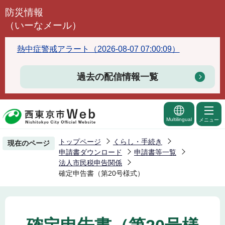
こ
防災情報
の
（いーなメール）
ペ
ー
熱中症警戒アラート（2026-08-07 07:00:09）
ジ
の
過去の配信情報一覧
先
頭
で
Multilingual
メニュー
す
トップページ
くらし・手続き
現在のページ
申請書ダウンロード
申請書等一覧
法人市民税申告関係
確定申告書（第20号様式）