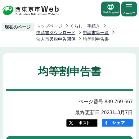
こ
の
Multilingual
メニュー
ペ
トップページ
くらし・手続き
現在のページ
ー
申請書ダウンロード
申請書等一覧
ジ
法人市民税申告関係
均等割申告書
の
先
頭
均等割申告書
で
す
ページ番号 839-769-667
最終更新日 2023年3月7日