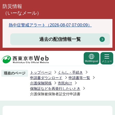
こ
防災情報
の
（いーなメール）
ペ
ー
熱中症警戒アラート（2026-08-07 07:00:09）
ジ
の
過去の配信情報一覧
先
頭
で
Multilingual
メニュー
す
トップページ
くらし・手続き
現在のページ
申請書ダウンロード
申請書等一覧
介護保険関係
市民向け
保険証などを再発行したいとき
介護保険被保険者証交付申請書