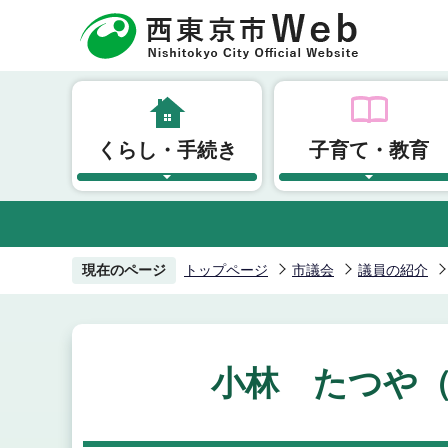
こ
の
ペ
ー
ジ
くらし・手続き
子育て・教育
の
先
頭
で
す
現在のページ
トップページ
市議会
議員の紹介
小林 たつや