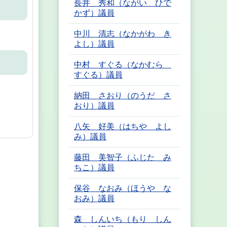
長井 秀和（ながい ひで
かず）議員
中川 清志（なかがわ き
よし）議員
中村 すぐる（なかむら
すぐる）議員
納田 さおり（のうだ さ
おり）議員
八矢 好美（はちや よし
み）議員
藤田 美智子（ふじた み
ちこ）議員
保谷 なおみ（ほうや な
おみ）議員
森 しんいち（もり しん