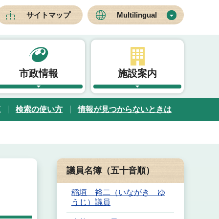
サイトマップ
Multilingual
市政情報
施設案内
覧
検索の使い方
情報が見つからないときは
議員名簿（五十音順）
稲垣 裕二（いながき ゆ
うじ）議員