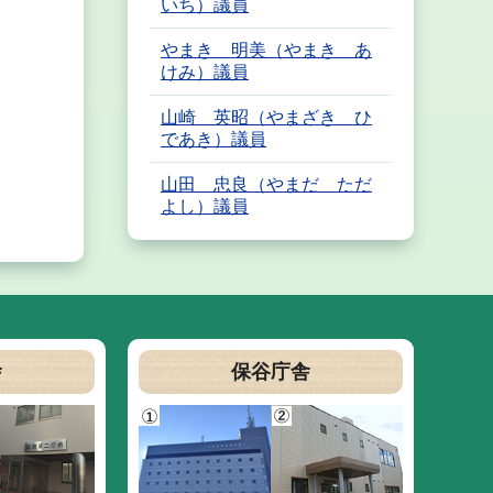
いち）議員
やまき 明美（やまき あ
けみ）議員
山崎 英昭（やまざき ひ
であき）議員
山田 忠良（やまだ ただ
よし）議員
舎
保谷庁舎