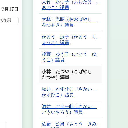
大竹 あつ子（おおたけ
あつこ）議員
年2月17日
大林 光昭（おおばやし
で印刷
みつあき）議員
かとう 涼子（かとう り
ょうこ）議員
後藤 ゆう子（ごとう ゆ
うこ）議員
小林 たつや（こばやし
たつや）議員
坂井 かずひこ（さかい
かずひこ）議員
酒井 ごう一郎（さかい
ごういちろう）議員
佐藤 公男（さとう きみ