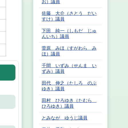
お）議員
佐藤 大介（さとう だい
すけ）議員
下田 純一（しもだ じゅ
んいち）議員
菅原 みほ（すがわら み
ほ）議員
千間 いずみ（せんま い
ずみ）議員
田代 伸之（たしろ のぶ
ゆき）議員
田村 ひろゆき（たむら
ひろゆき）議員
とみなが ゆうじ議員