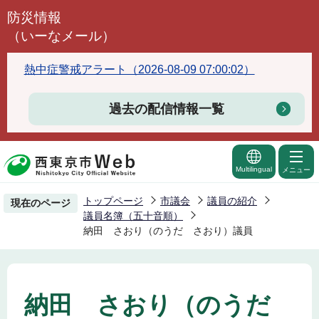
こ
防災情報
の
（いーなメール）
ペ
ー
熱中症警戒アラート（2026-08-09 07:00:02）
ジ
の
過去の配信情報一覧
先
頭
で
Multilingual
メニュー
す
トップページ
市議会
議員の紹介
現在のページ
議員名簿（五十音順）
納田 さおり（のうだ さおり）議員
納田 さおり（のうだ