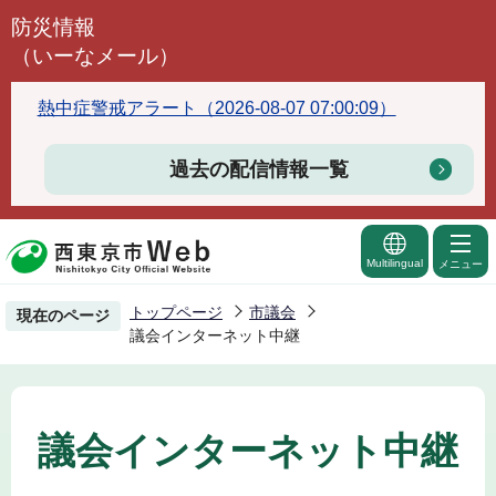
こ
防災情報
の
（いーなメール）
ペ
ー
熱中症警戒アラート（2026-08-07 07:00:09）
ジ
の
過去の配信情報一覧
先
頭
で
Multilingual
メニュー
す
トップページ
市議会
現在のページ
議会インターネット中継
議会インターネット中継